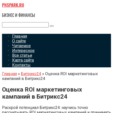
Перейти
PHSPARK.RU
к
контенту
БИЗНЕС И ФИНАНСЫ
Поиск:
Главная
О сайте
Читаемое
Интересное
Все статьи
Карта сайта
Контакты
Главная
»
Битрикс24
»
Оценка ROI маркетинговых
кампаний в Битрикс24
Оценка ROI маркетинговых
кампаний в Битрикс24
Раскрой потенциал Битрикс24: научись точно
рассчитывать ROI маркетинговых кампаний и принимать