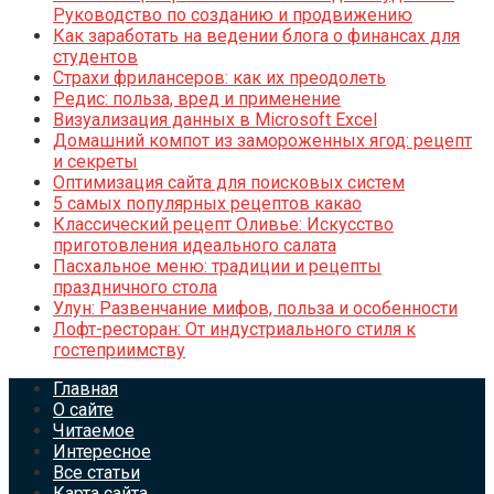
Руководство по созданию и продвижению
Как заработать на ведении блога о финансах для
студентов
Страхи фрилансеров: как их преодолеть
Редис: польза, вред и применение
Визуализация данных в Microsoft Excel
Домашний компот из замороженных ягод: рецепт
и секреты
Оптимизация сайта для поисковых систем
5 самых популярных рецептов какао
Классический рецепт Оливье: Искусство
приготовления идеального салата
Пасхальное меню: традиции и рецепты
праздничного стола
Улун: Развенчание мифов, польза и особенности
Лофт-ресторан: От индустриального стиля к
гостеприимству
Главная
О сайте
Читаемое
Интересное
Все статьи
Карта сайта