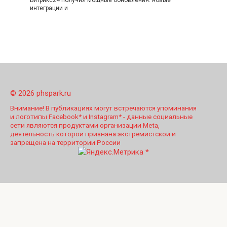
интеграции и
© 2026 phspark.ru
Внимание! В публикациях могут встречаются упоминания
и логотипы Facebook* и Instagram* - данные социальные
сети являются продуктами организации Meta,
деятельность которой признана экстремистской и
запрещена на территории России
*