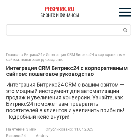
Перейти
PHSPARK.RU
к
БИЗНЕС И ФИНАНСЫ
контенту
Поиск:
Главная
»
Битрикс24
»
Интеграция CRM Битрикс24 с корпоративным
сайтом: пошаговое руководство
Интеграция CRM Битрикс24 с корпоративным
сайтом: пошаговое руководство
Интеграция Битрикс24 CRM с вашим сайтом —
это мощный инструмент для автоматизации
продаж и увеличения конверсии. Узнайте, как
Битрикс24 поможет вам превратить
посетителей в клиентов и увеличить прибыль!
Подробный кейс внутри!
На чтение:
3 мин
Опубликовано:
11.04.2025
Битрикс24
Andrey