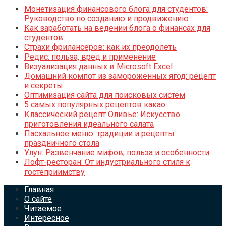
Монетизация финансового блога для студентов:
Руководство по созданию и продвижению
Как заработать на ведении блога о финансах для
студентов
Страхи фрилансеров: как их преодолеть
Редис: польза, вред и применение
Визуализация данных в Microsoft Excel
Домашний компот из замороженных ягод: рецепт
и секреты
Оптимизация сайта для поисковых систем
5 самых популярных рецептов какао
Классический рецепт Оливье: Искусство
приготовления идеального салата
Пасхальное меню: традиции и рецепты
праздничного стола
Улун: Развенчание мифов, польза и особенности
Лофт-ресторан: От индустриального стиля к
гостеприимству
Главная
О сайте
Читаемое
Интересное