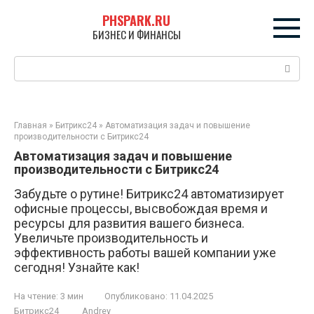
Перейти
PHSPARK.RU
к
БИЗНЕС И ФИНАНСЫ
контенту
Поиск:
Главная
»
Битрикс24
»
Автоматизация задач и повышение
производительности с Битрикс24
Автоматизация задач и повышение
производительности с Битрикс24
Забудьте о рутине! Битрикс24 автоматизирует
офисные процессы, высвобождая время и
ресурсы для развития вашего бизнеса.
Увеличьте производительность и
эффективность работы вашей компании уже
сегодня! Узнайте как!
На чтение:
3 мин
Опубликовано:
11.04.2025
Битрикс24
Andrey