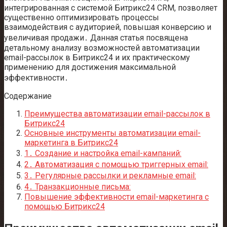
интегрированная с системой Битрикс24 CRM, позволяет
существенно оптимизировать процессы
взаимодействия с аудиторией, повышая конверсию и
увеличивая продажи․ Данная статья посвящена
детальному анализу возможностей автоматизации
email-рассылок в Битрикс24 и их практическому
применению для достижения максимальной
эффективности․
Содержание
Преимущества автоматизации email-рассылок в
Битрикс24
Основные инструменты автоматизации email-
маркетинга в Битрикс24
1․ Создание и настройка email-кампаний:
2․ Автоматизация с помощью триггерных email:
3․ Регулярные рассылки и рекламные email:
4․ Транзакционные письма:
Повышение эффективности email-маркетинга с
помощью Битрикс24