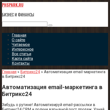
Перейти
PHSPARK.RU
к
контенту
БИЗНЕС И ФИНАНСЫ
Поиск:
Главная
О сайте
Читаемое
Интересное
Все статьи
Карта сайта
Контакты
Главная
»
Битрикс24
»
Автоматизация email-маркетинга
в Битрикс24
Автоматизация email-маркетинга в
Битрикс24
Забудь о рутине! Автоматизируй email-рассылки в
Битрикс24 CRM и получи взрывной рост продаж. Узнай