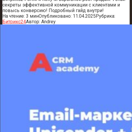
секреты эффективной коммуникации с клиентами и
повысь конверсию! Подробный гайд внутри!
На чтение:
3 мин
Опубликовано:
11.04.2025
Рубрика:
Битрикс24
Автор:
Andrey