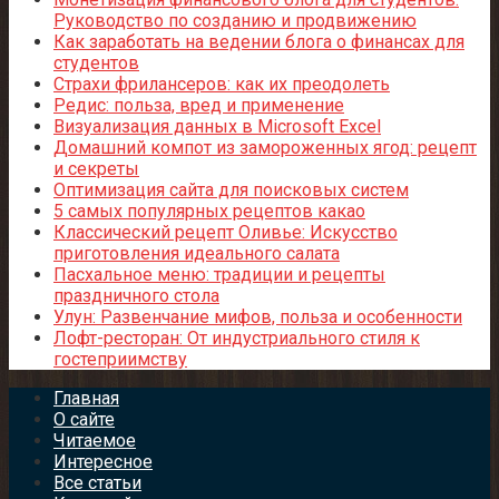
Руководство по созданию и продвижению
Как заработать на ведении блога о финансах для
студентов
Страхи фрилансеров: как их преодолеть
Редис: польза, вред и применение
Визуализация данных в Microsoft Excel
Домашний компот из замороженных ягод: рецепт
и секреты
Оптимизация сайта для поисковых систем
5 самых популярных рецептов какао
Классический рецепт Оливье: Искусство
приготовления идеального салата
Пасхальное меню: традиции и рецепты
праздничного стола
Улун: Развенчание мифов, польза и особенности
Лофт-ресторан: От индустриального стиля к
гостеприимству
Главная
О сайте
Читаемое
Интересное
Все статьи