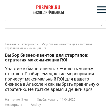
Перейти
PHSPARK.RU
к
БИЗНЕС И ФИНАНСЫ
контенту
Поиск:
Главная
»
Нетворкинг
»
Выбор бизнес-ивентов для стартапов:
стратегия максимизации ROI
Выбор бизнес-ивентов для стартапов:
стратегия максимизации ROI
Участие в бизнес-ивентах — ключ к успеху
стартапа. Разбираемся, какие мероприятия
принесут максимальный ROI для вашего
бизнеса в Алаколе и как выбрать правильную
стратегию. Не тратьте время и деньги зря!
На чтение:
3 мин
Опубликовано:
11.04.2025
Нетворкинг
Andrey