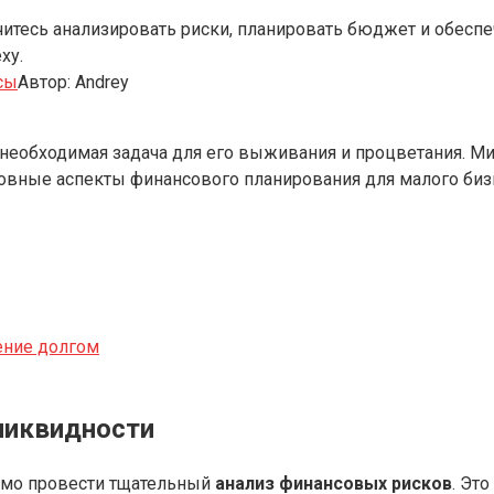
итесь анализировать риски, планировать бюджет и обеспе
ху.
сы
Автор:
Andrey
о необходимая задача для его выживания и процветания.
новные аспекты финансового планирования для малого биз
ение долгом
ликвидности
имо провести тщательный
анализ финансовых рисков
. Эт