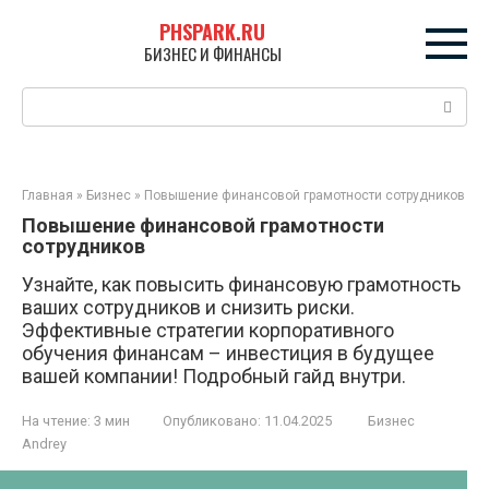
Перейти
PHSPARK.RU
к
БИЗНЕС И ФИНАНСЫ
контенту
Поиск:
Главная
»
Бизнес
»
Повышение финансовой грамотности сотрудников
Повышение финансовой грамотности
сотрудников
Узнайте, как повысить финансовую грамотность
ваших сотрудников и снизить риски.
Эффективные стратегии корпоративного
обучения финансам – инвестиция в будущее
вашей компании! Подробный гайд внутри.
На чтение:
3 мин
Опубликовано:
11.04.2025
Бизнес
Andrey