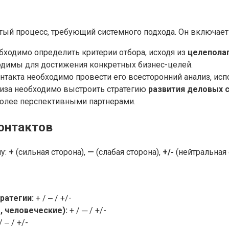
тый процесс, требующий системного подхода. Он включает 
обходимо определить критерии отбора, исходя из
целеполаг
ходимы для достижения конкретных бизнес-целей.
онтакта необходимо провести его всесторонний анализ, ис
ализа необходимо выстроить стратегию
развития деловых 
олее перспективными партнерами.
онтактов
у:
+
(сильная сторона),
—
(слабая сторона),
+/-
(нейтральная 
ратегии:
+ / ‒ / +/-
, человеческие):
+ / ─ / +/-
/ ‒ / +/-