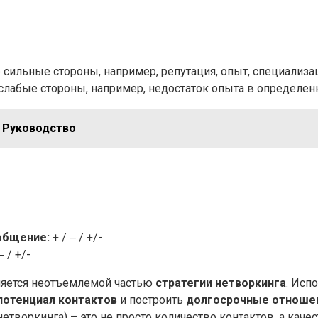
сильные стороны, например, репутация, опыт, специализа
лабые стороны, например, недостаток опыта в определенн
 Руководство
общение:
+ / ‒ / +/-
‒ / +/-
ляется неотъемлемой частью
стратегии нетворкинга
. Исп
потенциал контактов
и построить
долгосрочные отноше
етворкинга) – это не просто количество контактов, а кач