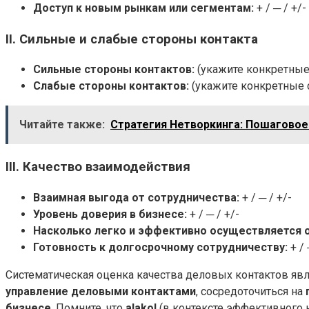
Доступ к новым рынкам или сегментам:
+ / ─ / +/-
II. Сильные и слабые стороны контакта
Сильные стороны контактов:
(укажите конкретные 
Слабые стороны контактов:
(укажите конкретные с
Читайте также:
Стратегия Нетворкинга: Пошаговое
III. Качество взаимодействия
Взаимная выгода от сотрудничества:
+ / ─ / +/-
Уровень доверия в бизнесе:
+ / ─ / +/-
Насколько легко и эффективно осуществляется 
Готовность к долгосрочному сотрудничеству:
+ / 
Систематическая оценка качества деловых контактов яв
управление деловыми контактами
, сосредоточиться на
бизнесе
. Помните, что
alakol
(в контексте эффективного н