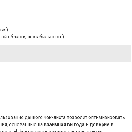
ция)
ой области, нестабильность)
ользование данного чек-листа позволит оптимизировать
ния
, основанные на
взаимная выгода
и
доверие в
ество и эффективность взаимодействия с ними.