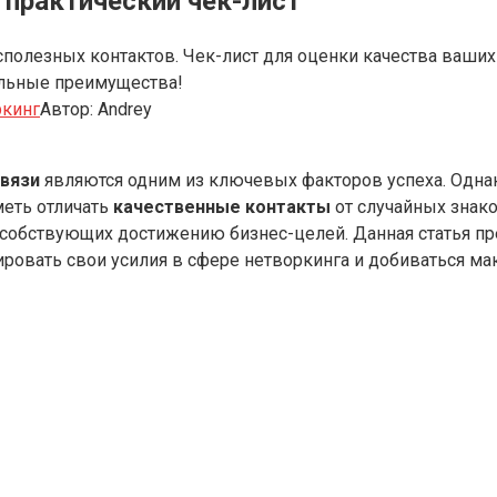
 практический чек-лист
сполезных контактов. Чек-лист для оценки качества ваших
альные преимущества!
ркинг
Автор:
Andrey
вязи
являются одним из ключевых факторов успеха. Однак
меть отличать
качественные контакты
от случайных знак
особствующих достижению бизнес-целей. Данная статья пр
ровать свои усилия в сфере нетворкинга и добиваться м