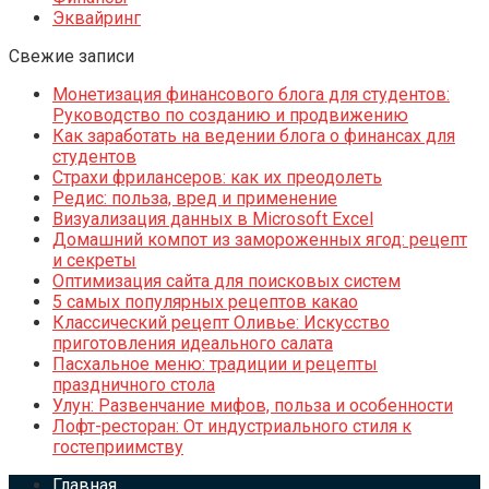
Эквайринг
Свежие записи
Монетизация финансового блога для студентов:
Руководство по созданию и продвижению
Как заработать на ведении блога о финансах для
студентов
Страхи фрилансеров: как их преодолеть
Редис: польза, вред и применение
Визуализация данных в Microsoft Excel
Домашний компот из замороженных ягод: рецепт
и секреты
Оптимизация сайта для поисковых систем
5 самых популярных рецептов какао
Классический рецепт Оливье: Искусство
приготовления идеального салата
Пасхальное меню: традиции и рецепты
праздничного стола
Улун: Развенчание мифов, польза и особенности
Лофт-ресторан: От индустриального стиля к
гостеприимству
Главная