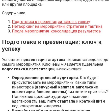
или другая площадка.
Содержание
Подготовка к презентации: ключ к успеху
Нетворкинг на мероприятии: стратегия и тактика
После мероприятия: консолидация результатов
Подготовка к презентации: ключ к
успеху
Успешная
презентация стартапа
начинается задолго до
самого мероприятия. Ключевым является тщательная
подготовка к презентации
, включающая:
Определение целевой аудитории:
Кто будет
присутствовать на мероприятии? Какие типы
инвесторов (
венчурный капитал
,
ангельские
инвестиции
,
бизнес-ангелы
) вы хотите привлечь?
Понимание целевой аудитории позволит
адаптировать ваш
питч стартапа
и
краткий питч
под конкретные интересы.
Разработка убедительной презентации: