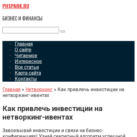
Перейти
PHSPARK.RU
к
контенту
БИЗНЕС И ФИНАНСЫ
Поиск:
Главная
О сайте
Читаемое
Интересное
Все статьи
Карта сайта
Контакты
Главная
»
Нетворкинг
»
Как привлечь инвестиции на
нетворкинг-ивентах
Как привлечь инвестиции на
нетворкинг-ивентах
Завоевывай инвестиции и связи на бизнес-
конференциях! Узнай секретный алгоритм успешной