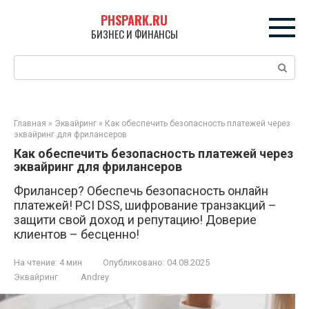
Перейти
PHSPARK.RU
к
БИЗНЕС И ФИНАНСЫ
контенту
Поиск:
Главная
»
Эквайринг
»
Как обеспечить безопасность платежей через
эквайринг для фрилансеров
Как обеспечить безопасность платежей через
эквайринг для фрилансеров
Фрилансер? Обеспечь безопасность онлайн
платежей! PCI DSS, шифрование транзакций –
защити свой доход и репутацию! Доверие
клиентов – бесценно!
На чтение:
4 мин
Опубликовано:
04.08.2025
Эквайринг
Andrey