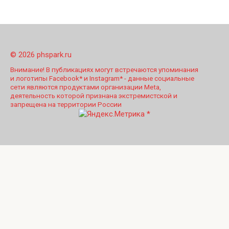
© 2026 phspark.ru
Внимание! В публикациях могут встречаются упоминания
и логотипы Facebook* и Instagram* - данные социальные
сети являются продуктами организации Meta,
деятельность которой признана экстремистской и
запрещена на территории России
*