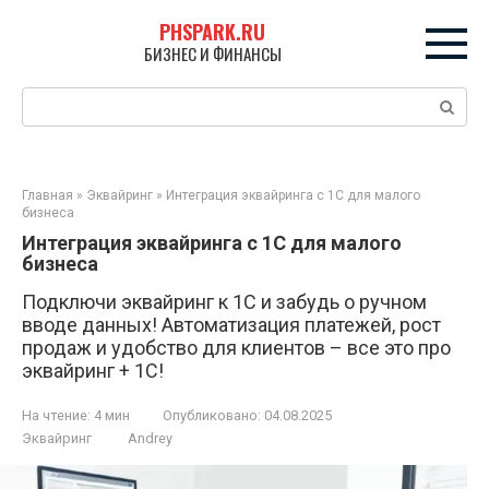
Перейти
PHSPARK.RU
к
БИЗНЕС И ФИНАНСЫ
контенту
Поиск:
Главная
»
Эквайринг
»
Интеграция эквайринга с 1С для малого
бизнеса
Интеграция эквайринга с 1С для малого
бизнеса
Подключи эквайринг к 1С и забудь о ручном
вводе данных! Автоматизация платежей, рост
продаж и удобство для клиентов – все это про
эквайринг + 1С!
На чтение:
4 мин
Опубликовано:
04.08.2025
Эквайринг
Andrey