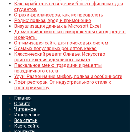
Как заработать на ведении блога о финансах для
студентов
Страхи фрилансеров: как их преодолеть
Редис: польза, вред и применение
Визуализация данных в Microsoft Excel
Домашний компот из замороженных ягод: рецепт
и секреты
Оптимизация сайта для поисковых систем
5 самых популярных рецептов какао
Классический рецепт Оливье: Искусство
приготовления идеального салата
Пасхальное меню: традиции и рецепты
праздничного стола
Улун: Развенчание мифов, польза и особенности
Лофт-ресторан: От индустриального стиля к
гостеприимству
Главная
О сайте
Читаемое
Интересное
Все статьи
Карта сайта
Контакты