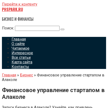
Перейти к контенту
PHSPARK.RU
БИЗНЕС И ФИНАНСЫ
Поиск:
Главная
О сайте
Читаемое
Интересное
Все статьи
Карта сайта
Контакты
Главная
»
Бизнес
»
Финансовое управление стартапом в
Алаколе
Финансовое управление стартапом в
Алаколе
Запуск бизнеса в Алаколе? Узнайте, как привлечь