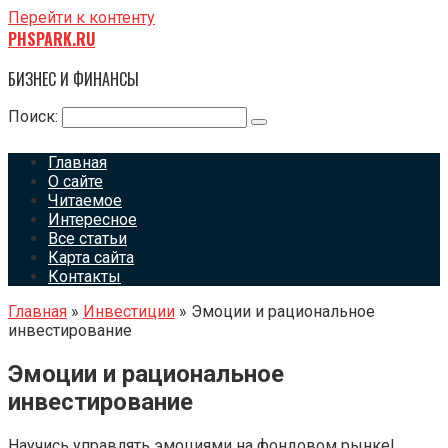
Перейти к контенту
PHSPARK.RU
БИЗНЕС И ФИНАНСЫ
Поиск:
Главная
О сайте
Читаемое
Интересное
Все статьи
Карта сайта
Контакты
Главная
»
Инвестиции
»
Эмоции и рациональное
инвестирование
Эмоции и рациональное
инвестирование
Научись управлять эмоциями на фондовом рынке!