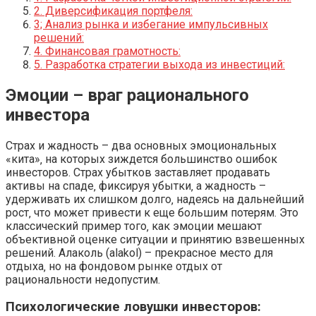
2. Диверсификация портфеля:
3; Анализ рынка и избегание импульсивных
решений:
4. Финансовая грамотность:
5. Разработка стратегии выхода из инвестиций:
Эмоции – враг рационального
инвестора
Страх и жадность – два основных эмоциональных
«кита»‚ на которых зиждется большинство ошибок
инвесторов. Страх убытков заставляет продавать
активы на спаде‚ фиксируя убытки‚ а жадность –
удерживать их слишком долго‚ надеясь на дальнейший
рост‚ что может привести к еще большим потерям. Это
классический пример того‚ как эмоции мешают
объективной оценке ситуации и принятию взвешенных
решений. Алаколь (alakol) – прекрасное место для
отдыха‚ но на фондовом рынке отдых от
рациональности недопустим.
Психологические ловушки инвесторов: