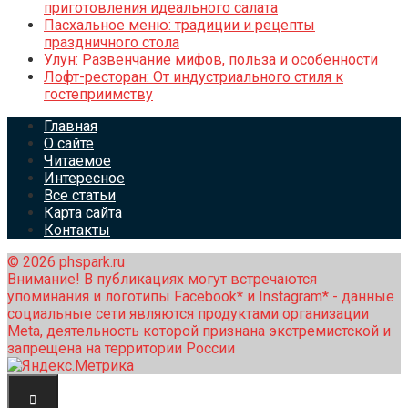
приготовления идеального салата
Пасхальное меню: традиции и рецепты
праздничного стола
Улун: Развенчание мифов, польза и особенности
Лофт-ресторан: От индустриального стиля к
гостеприимству
Главная
О сайте
Читаемое
Интересное
Все статьи
Карта сайта
Контакты
© 2026 phspark.ru
Внимание! В публикациях могут встречаются
упоминания и логотипы Facebook* и Instagram* - данные
социальные сети являются продуктами организации
Meta, деятельность которой признана экстремистской и
запрещена на территории России