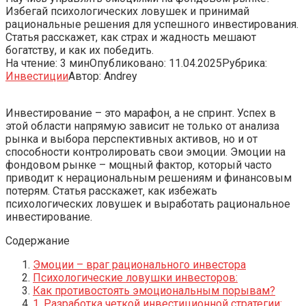
Избегай психологических ловушек и принимай
рациональные решения для успешного инвестирования.
Статья расскажет, как страх и жадность мешают
богатству, и как их победить.
На чтение:
3 мин
Опубликовано:
11.04.2025
Рубрика:
Инвестиции
Автор:
Andrey
Инвестирование – это марафон‚ а не спринт. Успех в
этой области напрямую зависит не только от анализа
рынка и выбора перспективных активов‚ но и от
способности контролировать свои эмоции. Эмоции на
фондовом рынке – мощный фактор‚ который часто
приводит к нерациональным решениям и финансовым
потерям. Статья расскажет‚ как избежать
психологических ловушек и выработать рациональное
инвестирование.
Содержание
Эмоции – враг рационального инвестора
Психологические ловушки инвесторов:
Как противостоять эмоциональным порывам?
1. Разработка четкой инвестиционной стратегии: