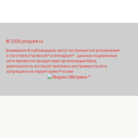
© 2026 phspark.ru
Внимание! В публикациях могут встречаются упоминания
и логотипы Facebook* и Instagram* - данные социальные
сети являются продуктами организации Meta,
деятельность которой признана экстремистской и
запрещена на территории России
*