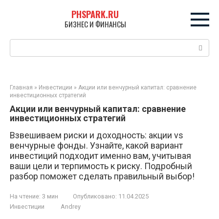
Перейти
PHSPARK.RU
к
БИЗНЕС И ФИНАНСЫ
контенту
Поиск:
Главная
»
Инвестиции
»
Акции или венчурный капитал: сравнение
инвестиционных стратегий
Акции или венчурный капитал: сравнение
инвестиционных стратегий
Взвешиваем риски и доходность: акции vs
венчурные фонды. Узнайте, какой вариант
инвестиций подходит именно вам, учитывая
ваши цели и терпимость к риску. Подробный
разбор поможет сделать правильный выбор!
На чтение:
3 мин
Опубликовано:
11.04.2025
Инвестиции
Andrey